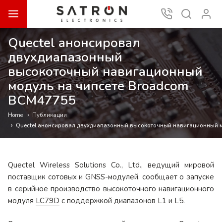
Quectel анонсировал
двухдиапазонный
высокоточный навигационный
модуль на чипсете Broadcom
BCM47755
Публикации
Home
Quectel анонсировал двухдиапазонный высокоточный навигационный м
Quectel Wireless Solutions Co., Ltd., ведущий мировой
поставщик сотовых и GNSS-модулей, сообщает о запуске
в серийное производство высокоточного навигационного
модуля
LC79D
с поддержкой диапазонов L1 и L5.